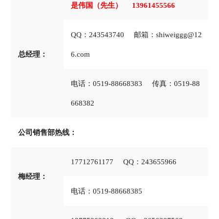
是伟国（先生） 13961455566
QQ：243543740 邮箱：shiweiggg@12
总经理：
6.com
电话：0519-88668383 传真：0519-88
668382
公司销售部热线：
17712761177 QQ：243655966
梅经理：
电话：0519-88668385