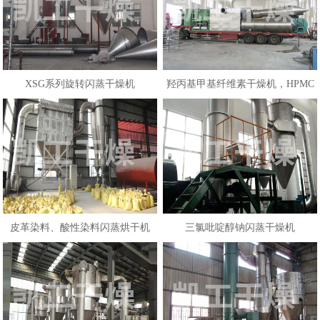
XSG系列旋转闪蒸干燥机
羟丙基甲基纤维素干燥机，HPMC
纤维素干...
皮革染料、酸性染料闪蒸烘干机
三氯吡啶醇钠闪蒸干燥机