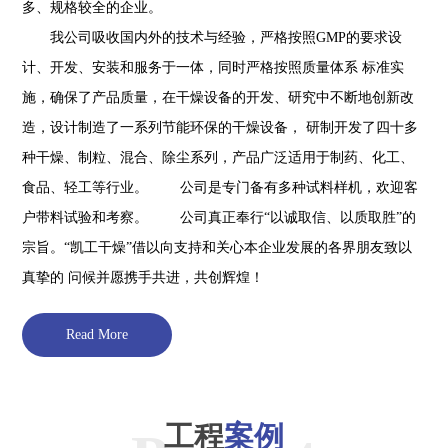
多、规格较全的企业。
我公司吸收国内外的技术与经验，严格按照GMP的要求设
计、开发、安装和服务于一体，同时严格按照质量体系 标准实
施，确保了产品质量，在干燥设备的开发、研究中不断地创新改
造，设计制造了一系列节能环保的干燥设备， 研制开发了四十多
种干燥、制粒、混合、除尘系列，产品广泛适用于制药、化工、
食品、轻工等行业。 公司是专门备有多种试料样机，欢迎客
户带料试验和考察。 公司真正奉行“以诚取信、以质取胜”的
宗旨。“凯工干燥”借以向支持和关心本企业发展的各界朋友致以
真挚的 问候并愿携手共进，共创辉煌！
Read More
工程
案例