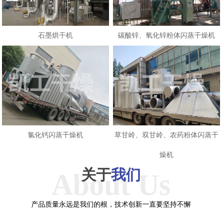
石墨烘干机
碳酸锌、氧化锌粉体闪蒸干燥机
氯化钙闪蒸干燥机
草甘岭、双甘岭、农药粉体闪蒸干
燥机
关于
我们
About Us
产品质量永远是我们的根，技术创新一直要坚持不懈